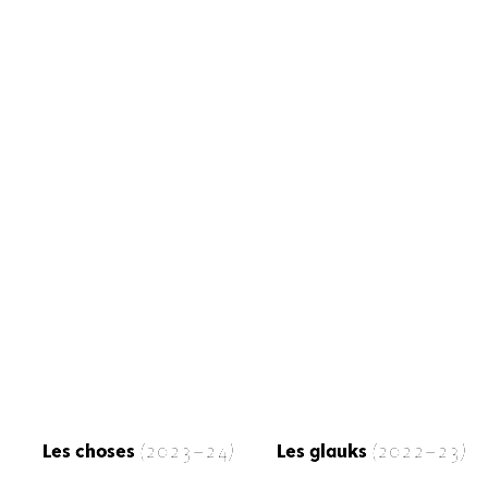
Les choses
(2023-24)
Les glauks
(2022-23)