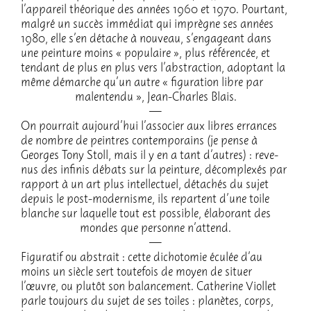
l’ap­pa­reil théo­rique des années 1960 et 1970. Pour­tant,
malgré un succès immé­diat qui imprègne ses années
1980, elle s’en détache à nouveau, s’en­ga­geant dans
une pein­ture moins « popu­laire », plus réfé­ren­cée, et
tendant de plus en plus vers l’abs­trac­tion, adop­tant la
même démarche qu’un autre « figu­ra­tion libre par
malen­tendu », Jean-Charles Blais.
On pour­rait aujour­d’hui l’as­so­cier aux libres errances
de nombre de peintres contem­po­rains (je pense à
Georges Tony Stoll, mais il y en a tant d’autres) : reve­
nus des infi­nis débats sur la pein­ture, décom­plexés par
rapport à un art plus intel­lec­tuel, déta­chés du sujet
depuis le post-moder­nisme, ils repartent d’une toile
blanche sur laquelle tout est possible, élabo­rant des
mondes que personne n’at­tend.
Figu­ra­tif ou abstrait : cette dicho­to­mie éculée d’au
moins un siècle sert toute­fois de moyen de situer
l’œuvre, ou plutôt son balan­ce­ment. Cathe­rine Viol­let
parle toujours du sujet de ses toiles : planètes, corps,