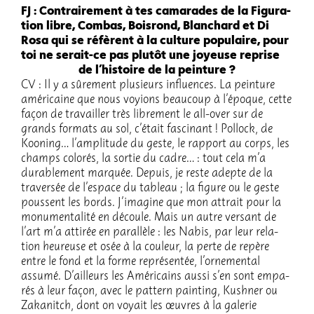
FJ : Contrai­re­ment à tes cama­rades de la Figu­ra­
tion libre, Combas, Bois­rond, Blan­chard et Di
Rosa qui se réfèrent à la culture popu­laire, pour
toi ne serait-ce pas plutôt une joyeuse reprise
de l’his­toire de la pein­ture ?
CV : Il y a sûre­ment plusieurs influences. La pein­ture
améri­caine que nous voyions beau­coup à l’époque, cette
façon de travailler très libre­ment le all-over sur de
grands formats au sol, c’était fasci­nant ! Pollock, de
Kooning… l’am­pli­tude du geste, le rapport au corps, les
champs colo­rés, la sortie du cadre… : tout cela m’a
dura­ble­ment marquée. Depuis, je reste adepte de la
traver­sée de l’es­pace du tableau ; la figure ou le geste
poussent les bords. J’ima­gine que mon attrait pour la
monu­men­ta­lité en découle. Mais un autre versant de
l’art m’a atti­rée en paral­lèle : les Nabis, par leur rela­
tion heureuse et osée à la couleur, la perte de repère
entre le fond et la forme repré­sen­tée, l’or­ne­men­tal
assumé. D’ailleurs les Améri­cains aussi s’en sont empa­
rés à leur façon, avec le pattern pain­ting, Kush­ner ou
Zaka­nitch, dont on voyait les œuvres à la gale­rie