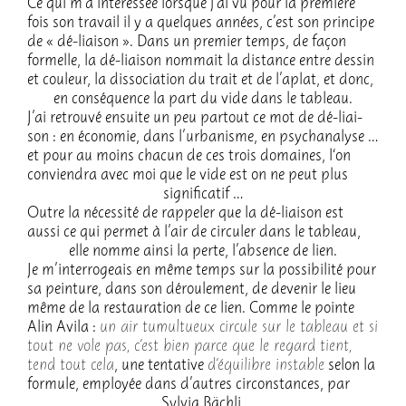
Ce qui m’a inté­res­sée lorsque j’ai vu pour la première
fois son travail il y a quelques années, c’est son prin­cipe
de « dé-liai­son ». Dans un premier temps, de façon
formelle, la dé-liai­son nommait la distance entre dessin
et couleur, la disso­cia­tion du trait et de l’aplat, et donc,
en consé­quence la part du vide dans le tableau.
J’ai retrouvé ensuite un peu partout ce mot de dé-liai­
son : en écono­mie, dans l’ur­ba­nisme, en psycha­na­lyse …
et pour au moins chacun de ces trois domaines, l‘on
convien­dra avec moi que le vide est on ne peut plus
signi­fi­ca­tif …
Outre la néces­sité de rappe­ler que la dé-liai­son est
aussi ce qui permet à l’air de circu­ler dans le tableau,
elle nomme ainsi la perte, l’ab­sence de lien.
Je m’in­ter­ro­geais en même temps sur la possi­bi­lité pour
sa pein­ture, dans son dérou­le­ment, de deve­nir le lieu
même de la restau­ra­tion de ce lien. Comme le pointe
Alin Avila :
un air tumul­tueux circule sur le tableau et si
tout ne vole pas, c’est bien parce que le regard tient,
tend tout cela
, une tenta­tive
d’équi­libre instable
selon la
formule, employée dans d’autres circons­tances, par
Sylvia Bächli.