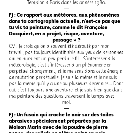
Templon à Paris dans les années 1980.
FJ : Ce rapport aux météores, aux phéno­mènes
dans ta carto­gra­phie actuelle, n’est-ce pas que
tu vis ta pein­ture, comme le dit Françoise
Docquiert, en « projet, risque, aven­ture,
passage » ?
CV : Je crois qu’on a souvent été dérouté par mon
travail, pas toujours iden­ti­fiable aux yeux de personnes
qui en auraient un peu perdu le fil… S’in­té­res­ser à la
météo­ro­lo­gie, c’est s’in­té­res­ser à un phéno­mène en
perpé­tuel chan­ge­ment, et je me sens dans cette éner­gie
de muta­tion perpé­tuelle. Je suis la même et je ne suis
pas la même qu’il y a une ou plusieurs décen­nies… Donc
oui, c’est toujours une aven­ture, et je sais bien que dans
ma pein­ture des ques­tions traversent le temps avec
moi.
FJ : Un fusain qui crache le noir sur des toiles
abra­sives spécia­le­ment prépa­rées par la
Maison Marin avec de la poudre de pierre