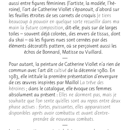
aussi entre figures fémi­nines (l’ar­tiste, la modèle, l’hé­
roïne), l’art de Cathe­rine Viol­let s’épa­nouit, d’abord sur
les feuilles étroites de ses carnets de croquis
Je tiens
beau­coup à pouvoir en quelque sorte recueillir dans ma
main la future compo­si­tion
, dit-elle, puis sur de larges
toiles – souvent déjà colo­rées, des envers de tissus, dont
du skaï – où les figures nues sont cernées par des
éléments déco­ra­tifs pattern, où se perçoivent aussi les
échos de Bonnard, Matisse ou Vuillard.
Pour autant, la pein­ture de Cathe­rine Viol­let n’a rien de
commun avec l’art dit
cultivé
de la décen­nie 1980. En
1983, elle inti­tule la première présen­ta­tion d’en­ver­gure
de ces œuvres inspi­rées par Maillol
La trêve des
héroïnes
; dans le cata­logue, elle évoque ces femmes
abso­lu­ment au présent :
Elles ne dorment pas, mais je
souhaite que l’on sente qu’elles sont au repos entre deux
phase actives : fortes, puis­santes, elles appa­raissent
dispo­nibles après avoir combattu et avant d’en­tre­
prendre de nouveaux combats.