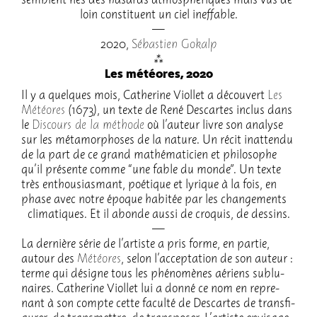
semblent nés des hasards atmo­sphé­riques mais vus de
loin consti­tuent un ciel inef­fable.
2020,
Sébas­tien Gokalp
Les météores, 2020
Il y a quelques mois, Cathe­rine Viol­let a décou­vert
Les
Météores
(1673), un texte de René Descartes inclus dans
le
Discours de la méthode
où l’au­teur livre son analyse
sur les méta­mor­phoses de la nature. Un récit inat­tendu
de la part de ce grand mathé­ma­ti­cien et philo­sophe
qu’il présente comme “une fable du monde”. Un texte
très enthou­sias­mant, poétique et lyrique à la fois, en
phase avec notre époque habi­tée par les chan­ge­ments
clima­tiques. Et il abonde aussi de croquis, de dessins.
La dernière série de l’ar­tiste a pris forme, en partie,
autour des
Météores
, selon l’ac­cep­ta­tion de son auteur :
terme qui désigne tous les phéno­mènes aériens sublu­
naires. Cathe­rine Viol­let lui a donné ce nom en repre­
nant à son compte cette faculté de Descartes de trans­fi­