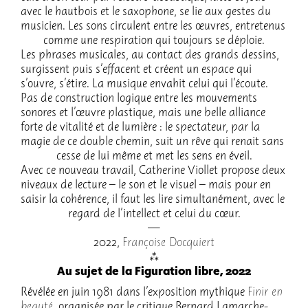
avec le haut­bois et le saxo­phone, se lie aux gestes du
musi­cien. Les sons circulent entre les œuvres, entre­te­nus
comme une respi­ra­tion qui toujours se déploie.
Les phrases musi­cales, au contact des grands dessins,
surgissent puis s’ef­facent et créent un espace qui
s’ouvre, s’étire. La musique enva­hit celui qui l’écoute.
Pas de construc­tion logique entre les mouve­ments
sonores et l’œuvre plas­tique, mais une belle alliance
forte de vita­lité et de lumière : le spec­ta­teur, par la
magie de ce double chemin, suit un rêve qui renait sans
cesse de lui même et met les sens en éveil.
Avec ce nouveau travail, Cathe­rine Viol­let propose deux
niveaux de lecture – le son et le visuel – mais pour en
saisir la cohé­rence, il faut les lire simul­ta­né­ment, avec le
regard de l’in­tel­lect et celui du cœur.
2022,
Françoise Docquiert
Au sujet de la Figuration libre, 2022
Révé­lée en juin 1981 dans l’ex­po­si­tion mythique
Finir en
beauté
, orga­ni­sée par le critique Bernard Lamarche-