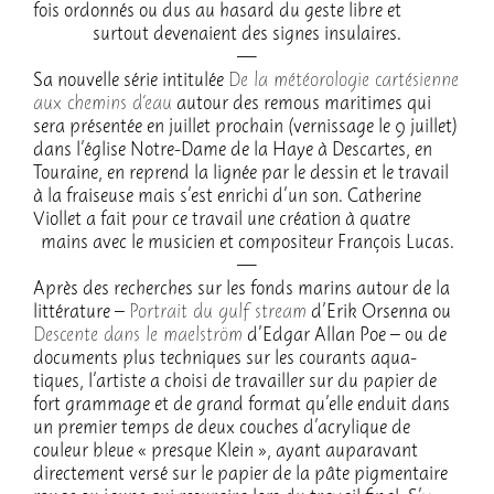
fois ordon­nés ou dus au hasard du geste libre et
surtout deve­naient des signes insu­laires.
Sa nouvelle série inti­tu­lée
De la météo­ro­lo­gie carté­sienne
aux chemins d’eau
autour des remous mari­times qui
sera présen­tée en juillet prochain (vernis­sage le 9 juillet)
dans l’église Notre-Dame de la Haye à Descartes, en
Touraine, en reprend la lignée par le dessin et le travail
à la frai­seuse mais s’est enri­chi d’un son. Cathe­rine
Viol­let a fait pour ce travail une créa­tion à quatre
mains avec le musi­cien et compo­si­teur François Lucas.
Après des recherches sur les fonds marins autour de la
litté­ra­ture –
Portrait du gulf stream
d’Erik Orsenna ou
Descente dans le mael­ström
d’Ed­gar Allan Poe – ou de
docu­ments plus tech­niques sur les courants aqua­
tiques, l’ar­tiste a choisi de travailler sur du papier de
fort gram­mage et de grand format qu’elle enduit dans
un premier temps de deux couches d’acry­lique de
couleur bleue « presque Klein », ayant aupa­ra­vant
direc­te­ment versé sur le papier de la pâte pigmen­taire