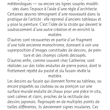
météo­ro­logues — ou encore ses lignes souples modé­li­
sées dans l’es­pace à l’aide d’une règle d’ar­chi­tecte.
Certaines œuvres témoignent d’une nouveauté dans la
pratique de l’ar­tiste : elle reprend d’an­ciens tableaux et
y pose la pein­ture. C’est l’idée de la strate qui devient le
soubas­se­ment d’une autre créa­tion et en enri­chit la
matière.
D’autres sont recou­vertes en partie d’un frag­ment
d’une toile ancienne mono­chrome, donnant à voir une
super­po­si­tion d’images consti­tuées de dessins, de pein­
ture et des champs colo­rés décou­pés.
D’autres enfin, comme souvent chez Cathe­rine, sont
réali­sées sur des toiles enduites de pierre ponce, dont le
frot­te­ment répété du pastel et du fusain révèle la
matière.
Les dessins au fusain qui donnent forme au tableau, ou
encore pique­tés au couteau ou au poinçon sur une
surface murale enduite de chaux pour une pièce in-situ,
sont calmes et clairs, proches de la recti­tude des
dessins japo­nais. Regrou­pés en de multiples points de
tailles diffé­rentes, ils deviennent signes insu­laires. Ces