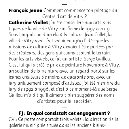
François Jeune
Comment commence ton pilo­tage du
Centre d’art de Vitry ?
Cathe­rine Viol­let
J’ai été conseillère aux arts plas­
tiques de la ville de Vitry-sur-Seine de 1997 à 2019.
Sous l’im­pul­sion d’un élu à la culture, Jean Collet, la
ville de Vitry avait fait valoir en 1969 l’idée que les
missions de culture à Vitry devaient être portées par
des créa­teurs, des gens qui connais­saient le terrain.
Pour les arts visuels, ce fut un artiste, Serge Guillou.
C’est lui qui a créé le prix de pein­ture Novembre à Vitry,
un soutien de la pein­ture avec un regard porté sur les
jeunes créa­teurs de moins de quarante ans, avec un
jury unique­ment composé d’ar­tistes. J’ai été membre du
jury de 1992 à 1996, et c’est à ce moment-là que Serge
Guillou m’a dit qu’il aime­rait bien suggé­rer des noms
d’ar­tistes pour lui succé­der.
FJ : En quoi consis­tait cet enga­ge­ment ?
CV : Ce poste compor­tait trois volets : la direc­tion de la
gale­rie muni­ci­pale située dans les anciens bains-