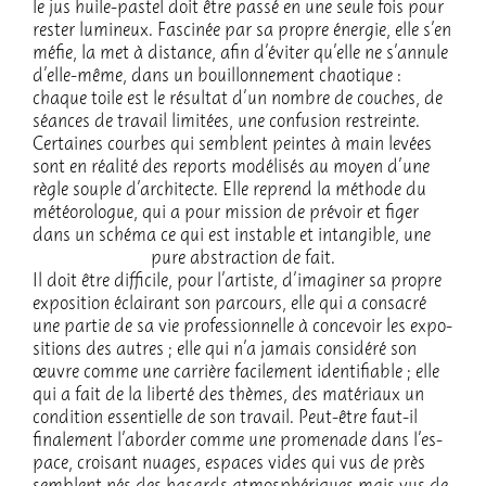
le jus huile-pastel doit être passé en une seule fois pour
rester lumi­neux. Fasci­née par sa propre éner­gie, elle s’en
méfie, la met à distance, afin d’évi­ter qu’elle ne s’an­nule
d’elle-même, dans un bouillon­ne­ment chao­tique :
chaque toile est le résul­tat d’un nombre de couches, de
séances de travail limi­tées, une confu­sion restreinte.
Certaines courbes qui semblent peintes à main levées
sont en réalité des reports modé­li­sés au moyen d’une
règle souple d’ar­chi­tecte. Elle reprend la méthode du
météo­ro­logue, qui a pour mission de prévoir et figer
dans un schéma ce qui est instable et intan­gible, une
pure abstrac­tion de fait.
Il doit être diffi­cile, pour l’ar­tiste, d’ima­gi­ner sa propre
expo­si­tion éclai­rant son parcours, elle qui a consa­cré
une partie de sa vie profes­sion­nelle à conce­voir les expo­
si­tions des autres ; elle qui n’a jamais consi­déré son
œuvre comme une carrière faci­le­ment iden­ti­fiable ; elle
qui a fait de la liberté des thèmes, des maté­riaux un
condi­tion essen­tielle de son travail. Peut-être faut-il
fina­le­ment l’abor­der comme une prome­nade dans l’es­
pace, croi­sant nuages, espaces vides qui vus de près