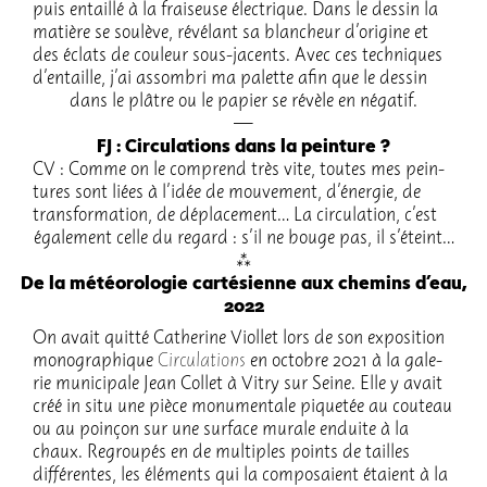
puis entaillé à la frai­seuse élec­trique. Dans le dessin la
matière se soulève, révé­lant sa blan­cheur d’ori­gine et
des éclats de couleur sous-jacents. Avec ces tech­niques
d’en­taille, j’ai assom­bri ma palette afin que le dessin
dans le plâtre ou le papier se révèle en néga­tif.
FJ : Circu­la­tions dans la pein­ture ?
CV : Comme on le comprend très vite, toutes mes pein­
tures sont liées à l’idée de mouve­ment, d’éner­gie, de
trans­for­ma­tion, de dépla­ce­ment… La circu­la­tion, c’est
égale­ment celle du regard : s’il ne bouge pas, il s’éteint…
De la météorologie cartésienne aux chemins d'eau,
2022
On avait quitté Cathe­rine Viol­let lors de son expo­si­tion
mono­gra­phique
Circu­la­tions
en octobre 2021 à la gale­
rie muni­ci­pale Jean Collet à Vitry sur Seine. Elle y avait
créé in situ une pièce monu­men­tale pique­tée au couteau
ou au poinçon sur une surface murale enduite à la
chaux. Regrou­pés en de multiples points de tailles
diffé­rentes, les éléments qui la compo­saient étaient à la