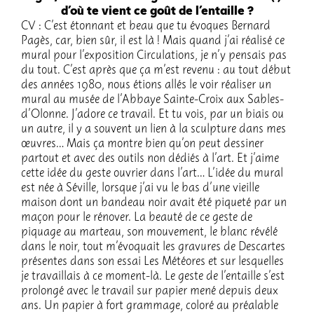
d’où te vient ce goût de l’en­taille ?
CV : C’est éton­nant et beau que tu évoques Bernard
Pagès, car, bien sûr, il est là ! Mais quand j’ai réalisé ce
mural pour l’ex­po­si­tion Circu­la­tions, je n’y pensais pas
du tout. C’est après que ça m’est revenu : au tout début
des années 1980, nous étions allés le voir réali­ser un
mural au musée de l’Ab­baye Sainte-Croix aux Sables-
d’Olonne. J’adore ce travail. Et tu vois, par un biais ou
un autre, il y a souvent un lien à la sculp­ture dans mes
œuvres… Mais ça montre bien qu’on peut dessi­ner
partout et avec des outils non dédiés à l’art. Et j’aime
cette idée du geste ouvrier dans l’art… L’idée du mural
est née à Séville, lorsque j’ai vu le bas d’une vieille
maison dont un bandeau noir avait été piqueté par un
maçon pour le réno­ver. La beauté de ce geste de
piquage au marteau, son mouve­ment, le blanc révélé
dans le noir, tout m’évoquait les gravures de Descartes
présentes dans son essai Les Météores et sur lesquelles
je travaillais à ce moment-là. Le geste de l’en­taille s’est
prolongé avec le travail sur papier mené depuis deux
ans. Un papier à fort gram­mage, coloré au préa­lable