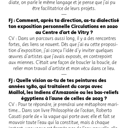
diate, on parle le même langage et je pense que j’ai pu
être faci­li­ta­trice de leurs projets.
FJ : Comment, après ta direc­tion, as-tu dialec­tisé
ton expo­si­tion person­nelle Circu­la­tions en 2020
au Centre d’art de Vitry ?
CV : Dans un parcours aussi long, il y a des rencontres
fortes, des liens se nouent. Dès que j’ai eu cette propo­si­
tion d’ex­po­si­tion, j’ai conçu l’idée d’y invi­ter quelques
œuvres d’ar­tistes que j’avais expo­sés, en contre­point
aux miennes. C’était une façon de boucler la boucle, de
relier mon travail d’ar­tiste et mon vécu dans ce lieu.
FJ : Quelle vision as-tu de tes pein­tures des
années 1980, qui trai­taient du corps avec
Maillol, les Indiens d’Ama­zo­nie ou les bas-reliefs
égyp­tiens à l’aune de celles de 2023 ?
CV : Pour te répondre, je pren­drai une méta­phore mari­
ti­me… Dans son livre Philo­so­phie de l’océan, Roberto
Casati parle de « la vague qui porte avec elle et fait se
mouvoir toute l’eau qui la consti­tue, mais à chaque