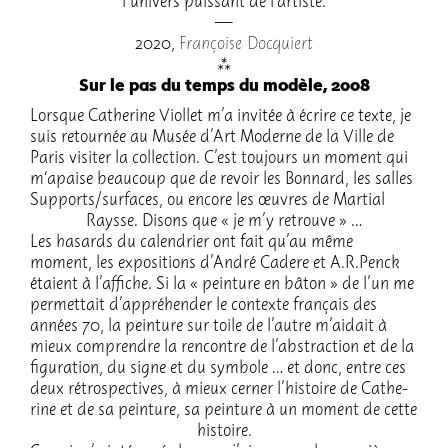
l’uni­vers puis­sant de l’ar­tiste.
2020,
Françoise Docquiert
Sur le pas du temps du modèle, 2008
Lorsque Cathe­rine Viol­let m’a invi­tée à écrire ce texte, je
suis retour­née au Musée d’Art Moderne de la Ville de
Paris visi­ter la collec­tion. C’est toujours un moment qui
m‘apaise beau­coup que de revoir les Bonnard, les salles
Supports/surfaces, ou encore les œuvres de Martial
Raysse. Disons que « je m’y retrouve » …
Les hasards du calen­drier ont fait qu’au même
moment, les expo­si­tions d’An­dré Cadere et A.R.Penck
étaient à l’af­fiche. Si la « pein­ture en bâton » de l’un me
permet­tait d’ap­pré­hen­der le contexte français des
années 70, la pein­ture sur toile de l’autre m’ai­dait à
mieux comprendre la rencontre de l’abs­trac­tion et de la
figu­ra­tion, du signe et du symbole … et donc, entre ces
deux rétros­pec­tives, à mieux cerner l’his­toire de Cathe­
rine et de sa pein­ture, sa pein­ture à un moment de cette
histoire.