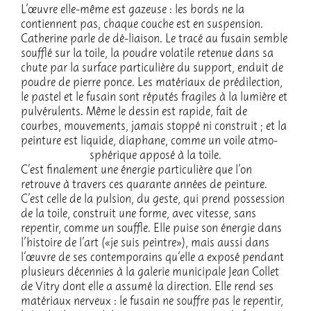
L’œuvre elle-même est gazeuse : les bords ne la
contiennent pas, chaque couche est en suspen­sion.
Cathe­rine parle de dé-liai­son. Le tracé au fusain semble
souf­flé sur la toile, la poudre vola­tile rete­nue dans sa
chute par la surface parti­cu­lière du support, enduit de
poudre de pierre ponce. Les maté­riaux de prédi­lec­tion,
le pastel et le fusain sont répu­tés fragiles à la lumière et
pulvé­ru­lents. Même le dessin est rapide, fait de
courbes, mouve­ments, jamais stoppé ni construit ; et la
pein­ture est liquide, diaphane, comme un voile atmo­
sphé­rique apposé à la toile.
C’est fina­le­ment une éner­gie parti­cu­lière que l’on
retrouve à travers ces quarante années de pein­ture.
C’est celle de la pulsion, du geste, qui prend posses­sion
de la toile, construit une forme, avec vitesse, sans
repen­tir, comme un souffle. Elle puise son éner­gie dans
l’his­toire de l’art («je suis peintre»), mais aussi dans
l’œuvre de ses contem­po­rains qu’elle a exposé pendant
plusieurs décen­nies à la gale­rie muni­ci­pale Jean Collet
de Vitry dont elle a assumé la direc­tion. Elle rend ses
maté­riaux nerveux : le fusain ne souffre pas le repen­tir,