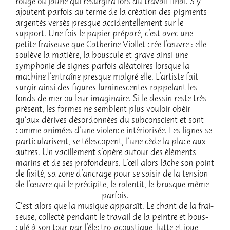
rouge ou jaune qui resur­gira lors du travail final. S’y
ajoutent parfois au terme de la créa­tion des pigments
argen­tés versés presque acci­den­tel­le­ment sur le
support. Une fois le papier préparé, c’est avec une
petite frai­seuse que Cathe­rine Viol­let crée l’œuvre : elle
soulève la matière, la bous­cule et grave ainsi une
sympho­nie de signes parfois aléa­toires lorsque la
machine l’en­traîne presque malgré elle. L’ar­tiste fait
surgir ainsi des figures lumi­nes­centes rappe­lant les
fonds de mer ou leur imagi­naire. Si le dessin reste très
présent, les formes ne semblent plus vouloir obéir
qu’aux dérives désor­don­nées du subcons­cient et sont
comme animées d’une violence inté­rio­ri­sée. Les lignes se
parti­cu­la­risent, se téles­copent, l’une cède la place aux
autres. Un vacille­ment s’opère autour des éléments
marins et de ses profon­deurs. L’œil alors lâche son point
de fixité, sa zone d’an­crage pour se saisir de la tension
de l’œuvre qui le préci­pite, le ralen­tit, le brusque même
parfois.
C’est alors que la musique appa­raît. Le chant de la frai­
seuse, collecté pendant le travail de la peintre et bous­
culé à son tour par l’élec­tro-acous­tique, lutte et joue