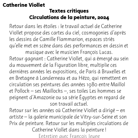
Catherine Viollet
Textes critiques
Circulations de la peinture, 2024
Retour dans les étoiles : le travail actuel de Cathe­rine
Viol­let propose des cartes du ciel, cosmo­go­nies d’après
les dessins de Camille Flam­ma­rion, espaces striés
qu’elle met en scène dans des perfor­mances en dessin et
musique avec le musi­cien François Lucas.
Retour gagnant : Cathe­rine Viol­let, qui a émergé au sein
du mouve­ment de la Figu­ra­tion libre, multi­plie ces
dernières années les expo­si­tions, de Paris à Bruxelles et
en Bretagne à Lander­neau et au Hézo, qui remettent en
circu­la­tion ses pein­tures des années 1980 entre Maillol
et Pollock – ses Maillocks –, ses toiles Les hommes se
peignent d’Ama­zo­nie ou sa série Égyptes en regard de
son travail actuel.
Retour sur les années où Cathe­rine Viol­let a dirigé – en
artiste – la gale­rie muni­ci­pale de Vitry-sur-Seine et son
Prix de pein­ture. Retour sur les multiples circu­la­tions de
Cathe­rine Viol­let dans la pein­ture !
Entre­tien avec François Jeune