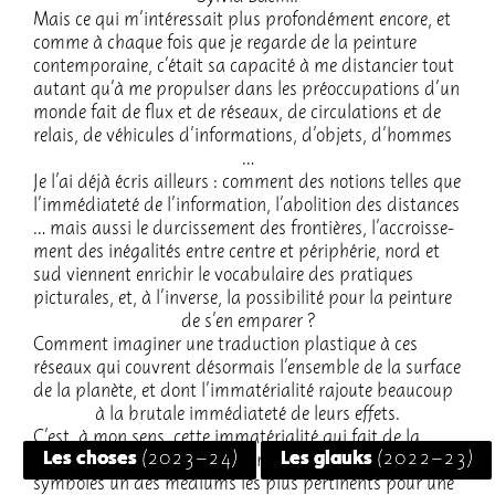
Mais ce qui m’in­té­res­sait plus profon­dé­ment encore, et
comme à chaque fois que je regarde de la pein­ture
contem­po­raine, c’était sa capa­cité à me distan­cier tout
autant qu’à me propul­ser dans les préoc­cu­pa­tions d’un
monde fait de flux et de réseaux, de circu­la­tions et de
relais, de véhi­cules d’in­for­ma­tions, d’objets, d’hommes
…
Je l’ai déjà écris ailleurs : comment des notions telles que
l’im­mé­dia­teté de l’in­for­ma­tion, l’abo­li­tion des distances
… mais aussi le durcis­se­ment des fron­tières, l’ac­crois­se­
ment des inéga­li­tés entre centre et péri­phé­rie, nord et
sud viennent enri­chir le voca­bu­laire des pratiques
pictu­rales, et, à l’in­verse, la possi­bi­lité pour la pein­ture
de s’en empa­rer ?
Comment imagi­ner une traduc­tion plas­tique à ces
réseaux qui couvrent désor­mais l’en­semble de la surface
de la planète, et dont l’im­ma­té­ria­lité rajoute beau­coup
à la brutale immé­dia­teté de leurs effets.
C’est, à mon sens, cette imma­té­ria­lité qui fait de la
Les choses
(2023-24)
Les glauks
(2022-23)
pein­ture et de sa capa­cité à trans­for­mer des signes en
symboles un des médiums les plus perti­nents pour une