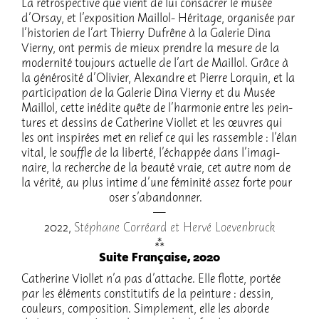
La rétros­pec­tive que vient de lui consa­crer le musée
d’Or­say, et l’ex­po­si­tion Maillol- Héri­tage, orga­ni­sée par
l’his­to­rien de l’art Thierry Dufrêne à la Gale­rie Dina
Vierny, ont permis de mieux prendre la mesure de la
moder­nité toujours actuelle de l’art de Maillol. Grâce à
la géné­ro­sité d’Oli­vier, Alexandre et Pierre Lorquin, et la
parti­ci­pa­tion de la Gale­rie Dina Vierny et du Musée
Maillol, cette inédite quête de l’har­mo­nie entre les pein­
tures et dessins de Cathe­rine Viol­let et les œuvres qui
les ont inspi­rées met en relief ce qui les rassemble : l’élan
vital, le souffle de la liberté, l’échap­pée dans l’ima­gi­
naire, la recherche de la beauté vraie, cet autre nom de
la vérité, au plus intime d’une fémi­nité assez forte pour
oser s’aban­don­ner.
2022,
Stéphane Corréard et Hervé Loeven­bruck
Suite Française, 2020
Cathe­rine Viol­let n’a pas d’at­tache. Elle flotte, portée
par les éléments consti­tu­tifs de la pein­ture : dessin,
couleurs, compo­si­tion. Simple­ment, elle les aborde