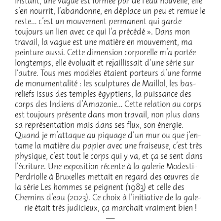
instant, une vague est formée par de l’eau nouvelle, elle
s’en nour­rit, l’aban­donne, en déplace un peu et remue le
reste… c’est un mouve­ment perma­nent qui garde
toujours un lien avec ce qui l’a précédé ». Dans mon
travail, la vague est une matière en mouve­ment, ma
pein­ture aussi. Cette dimen­sion corpo­relle m’a portée
long­temps, elle évoluait et rejaillis­sait d’une série sur
l’autre. Tous mes modèles étaient porteurs d’une forme
de monu­men­ta­lité : les sculp­tures de Maillol, les bas-
reliefs issus des temples égyp­tiens, la puis­sance des
corps des Indiens d’Ama­zo­nie… Cette rela­tion au corps
est toujours présente dans mon travail, non plus dans
sa repré­sen­ta­tion mais dans ses flux, son éner­gie.
Quand je m’at­taque au piquage d’un mur ou que j’en­
tame la matière du papier avec une frai­seuse, c’est très
physique, c’est tout le corps qui y va, et ça se sent dans
l’écri­ture. Une expo­si­tion récente à la gale­rie Modesti-
Perdriolle à Bruxelles mettait en regard des œuvres de
la série Les hommes se peignent (1983) et celle des
Chemins d’eau (2023). Ce choix à l’ini­tia­tive de la gale­
rie était très judi­cieux, ça marchait vrai­ment bien !