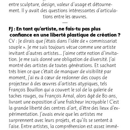
entre sculp­ture, design, valeur d’usage et détour­ne­
ment. Il y avait des ques­tions inté­res­santes d’ar­ti­cu­la­
tions entre les œuvres.
FJ : En tant qu’ar­tiste, ne fais-tu pas plus
confiance en une liberté plas­tique de créa­tion ?
CV : Je dirais que j’étais dans l’idée de « commis­sa­riat
souple ». Je me suis toujours vécue comme une artiste
invi­tant d’autres artis­tes… J’aime cette notion d’in­vi­ta­
tion. Je me suis donné une obli­ga­tion de diver­sité. J’ai
montré des artistes de toutes géné­ra­tions. Et sachant
très bien ce que c’était de manquer de visi­bi­lité par
moment, j’ai eu à cœur de redon­ner des coups de
projec­teur à des œuvres d’ar­tistes atypiques, tels
François Bouillon qui a couvert le sol de la gale­rie de
taches rouges, ou François Arnal, alors âgé de 80 ans,
livrant une expo­si­tion d’une fraî­cheur incroyable ! C’est
la grande liberté des centres d’art, d’être des lieux d’ex­
pé­ri­men­ta­tion. J’avais envie que les artistes me
surprennent avec leurs projets, et qu’ils se sentent à
l’aise. Entre artistes, la compré­hen­sion est assez immé­