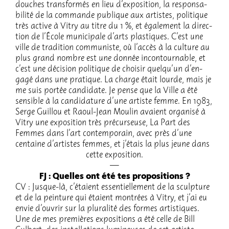
douches trans­for­més en lieu d’ex­po­si­tion, la respon­sa­
bi­lité de la commande publique aux artistes, poli­tique
très active à Vitry au titre du 1 %, et égale­ment la direc­
tion de l’École muni­ci­pale d’arts plas­tiques. C’est une
ville de tradi­tion commu­niste, où l’ac­cès à la culture au
plus grand nombre est une donnée incon­tour­nable, et
c’est une déci­sion poli­tique de choi­sir quelqu’un d’en­
gagé dans une pratique. La charge était lourde, mais je
me suis portée candi­date. Je pense que la Ville a été
sensible à la candi­da­ture d’une artiste femme. En 1983,
Serge Guillou et Raoul-Jean Moulin avaient orga­nisé à
Vitry une expo­si­tion très précur­seuse, La Part des
Femmes dans l’art contem­po­rain, avec près d’une
centaine d’ar­tistes femmes, et j’étais la plus jeune dans
cette expo­si­tion.
FJ : Quelles ont été tes propo­si­tions ?
CV : Jusque-là, c’étaient essen­tiel­le­ment de la sculp­ture
et de la pein­ture qui étaient montrées à Vitry, et j’ai eu
envie d’ou­vrir sur la plura­lité des formes artis­tiques.
Une de mes premières expo­si­tions a été celle de Bill