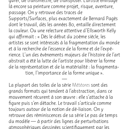
gu­rer, de trans­mettre, de trans­po­ser. L’ar­tiste envi­sage
là encore sa pein­ture comme projet, risque, aven­ture,
passage. On y retrouve des traces de
Supports/Surfaces, plus exac­te­ment de Bernard Pagès
dont le travail, dès les années 80, entaille direc­te­ment
la couleur. Ou une relec­ture atten­tive d’Ells­worth Kelly
qui affir­mait : « Dès le début du 20ème siècle, les
artistes se sont inté­res­sés à la frag­men­ta­tion du monde
et à la recherche de l’es­sence de la forme et de l’ex­pé­
rience. L’un des évène­ments majeurs de l’his­toire de l’art
abstrait a été la lutte de l’ar­tiste pour libé­rer la forme
de la repré­sen­ta­tion et de la maté­ria­lité : la frag­men­ta­
tion, l’im­por­tance de la forme unique ».
La plupart des toiles de la série
Météores
sont des
grands formats qui tendent à l’abs­trac­tion, dans ce
mouve­ment récurent à son œuvre : elle s’at­tache à la
figure puis s’en détache. Le travail s’ar­ti­cule comme
toujours autour de la notion de dé-liai­son. On y
retrouve des rémi­nis­cences de sa série Le pas de temps
du modèle — à partir des lignes de pertur­ba­tions
atmo­sphé­riques dessi­nées scien­ti­fique­ment par les