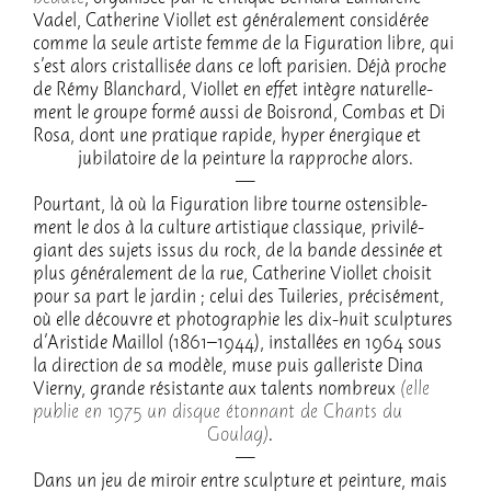
Vadel, Cathe­rine Viol­let est géné­ra­le­ment consi­dé­rée
comme la seule artiste femme de la Figu­ra­tion libre, qui
s’est alors cris­tal­li­sée dans ce loft pari­sien. Déjà proche
de Rémy Blan­chard, Viol­let en effet intègre natu­rel­le­
ment le groupe formé aussi de Bois­rond, Combas et Di
Rosa, dont une pratique rapide, hyper éner­gique et
jubi­la­toire de la pein­ture la rapproche alors.
Pour­tant, là où la Figu­ra­tion libre tourne osten­si­ble­
ment le dos à la culture artis­tique clas­sique, privi­lé­
giant des sujets issus du rock, de la bande dessi­née et
plus géné­ra­le­ment de la rue, Cathe­rine Viol­let choi­sit
pour sa part le jardin ; celui des Tuile­ries, préci­sé­ment,
où elle découvre et photo­gra­phie les dix-huit sculp­tures
d’Aris­tide Maillol (1861–1944), instal­lées en 1964 sous
la direc­tion de sa modèle, muse puis galle­riste Dina
Vierny, grande résis­tante aux talents nombreux
(elle
publie en 1975 un disque éton­nant de Chants du
Goulag)
.
Dans un jeu de miroir entre sculp­ture et pein­ture, mais