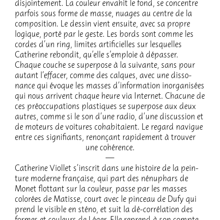
disjoin­te­ment. La couleur enva­hit le fond, se concentre
parfois sous forme de masse, nuages au centre de la
compo­si­tion. Le dessin vient ensuite, avec sa propre
logique, porté par le geste. Les bords sont comme les
cordes d’un ring, limites arti­fi­cielles sur lesquelles
Cathe­rine rebon­dit, qu’elle s’em­ploie à dépas­ser.
Chaque couche se super­pose à la suivante, sans pour
autant l’ef­fa­cer, comme des calques, avec une disso­
nance qui évoque les masses d’in­for­ma­tion inor­ga­ni­sées
qui nous arrivent chaque heure via Inter­net. Chacune de
ces préoc­cu­pa­tions plas­tiques se super­pose aux deux
autres, comme si le son d’une radio, d’une discus­sion et
de moteurs de voitures coha­bi­taient. Le regard navigue
entre ces signi­fiants, renonçant rapi­de­ment à trou­ver
une cohé­rence.
Cathe­rine Viol­let s’ins­crit dans une histoire de la pein­
ture moderne française, qui part des nénu­phars de
Monet flot­tant sur la couleur, passe par les masses
colo­rées de Matisse, court avec le pinceau de Dufy qui
prend le visible en sténo, et suit la dé-corré­la­tion des