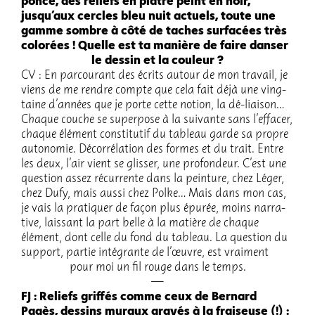
ponce, des reliefs en plâtre peint en noir,
jusqu’aux cercles bleu nuit actuels, toute une
gamme sombre à côté de taches surfa­cées très
colo­rées ! Quelle est ta manière de faire danser
le dessin et la couleur ?
CV : En parcou­rant des écrits autour de mon travail, je
viens de me rendre compte que cela fait déjà une ving­
taine d’an­nées que je porte cette notion, la dé-liai­son…
Chaque couche se super­pose à la suivante sans l’ef­fa­cer,
chaque élément consti­tu­tif du tableau garde sa propre
auto­no­mie. Décor­ré­la­tion des formes et du trait. Entre
les deux, l’air vient se glis­ser, une profon­deur. C’est une
ques­tion assez récur­rente dans la pein­ture, chez Léger,
chez Dufy, mais aussi chez Polke… Mais dans mon cas,
je vais la pratiquer de façon plus épurée, moins narra­
tive, lais­sant la part belle à la matière de chaque
élément, dont celle du fond du tableau. La ques­tion du
support, partie inté­grante de l’œuvre, est vrai­ment
pour moi un fil rouge dans le temps.
FJ : Reliefs grif­fés comme ceux de Bernard
Pagès, dessins muraux gravés à la frai­seuse (!) :