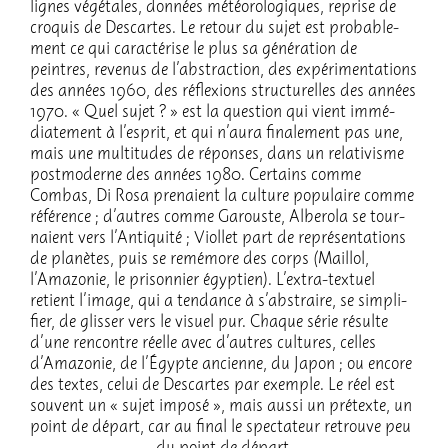
lignes végé­tales, données météo­ro­lo­giques, reprise de
croquis de Descartes. Le retour du sujet est proba­ble­
ment ce qui carac­té­rise le plus sa géné­ra­tion de
peintres, reve­nus de l’abs­trac­tion, des expé­ri­men­ta­tions
des années 1960, des réflexions struc­tu­relles des années
1970. « Quel sujet ? » est la ques­tion qui vient immé­
dia­te­ment à l’es­prit, et qui n’aura fina­le­ment pas une,
mais une multi­tudes de réponses, dans un rela­ti­visme
post­mo­derne des années 1980. Certains comme
Combas, Di Rosa prenaient la culture popu­laire comme
réfé­rence ; d’autres comme Garouste, Albe­rola se tour­
naient vers l’An­tiquité ; Viol­let part de repré­sen­ta­tions
de planètes, puis se remé­more des corps (Maillol,
l’Ama­zo­nie, le prison­nier égyp­tien). L’ex­tra-textuel
retient l’image, qui a tendance à s’abs­traire, se simpli­
fier, de glis­ser vers le visuel pur. Chaque série résulte
d’une rencontre réelle avec d’autres cultures, celles
d’Ama­zo­nie, de l’Égypte ancienne, du Japon ; ou encore
des textes, celui de Descartes par exemple. Le réel est
souvent un « sujet imposé », mais aussi un prétexte, un
point de départ, car au final le spec­ta­teur retrouve peu