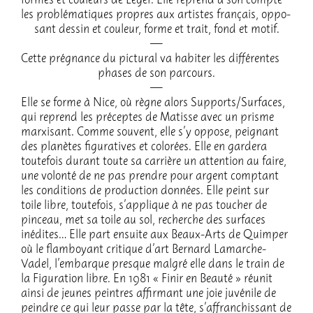
formes et couleurs de Léger. Elle reprend à son compte
les problé­ma­tiques propres aux artistes français, oppo­
sant dessin et couleur, forme et trait, fond et motif.
Cette prégnance du pictu­ral va habi­ter les diffé­rentes
phases de son parcours.
Elle se forme à Nice, où règne alors Supports/Surfaces,
qui reprend les préceptes de Matisse avec un prisme
marxi­sant. Comme souvent, elle s’y oppose, peignant
des planètes figu­ra­tives et colo­rées. Elle en gardera
toute­fois durant toute sa carrière un atten­tion au faire,
une volonté de ne pas prendre pour argent comp­tant
les condi­tions de produc­tion données. Elle peint sur
toile libre, toute­fois, s’ap­plique à ne pas toucher de
pinceau, met sa toile au sol, recherche des surfaces
inédi­tes… Elle part ensuite aux Beaux-Arts de Quim­per
où le flam­boyant critique d’art Bernard Lamarche-
Vadel, l’em­barque presque malgré elle dans le train de
la Figu­ra­tion libre. En 1981 « Finir en Beauté » réunit
ainsi de jeunes peintres affir­mant une joie juvé­nile de
peindre ce qui leur passe par la tête, s’af­fran­chis­sant de