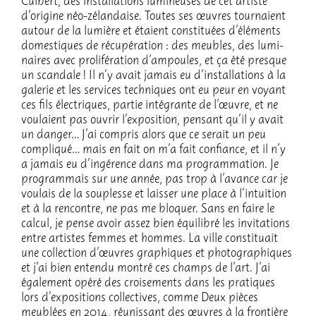
Culbert, des instal­la­tions lumi­neuses de cet artiste
d’ori­gine néo-zélan­daise. Toutes ses œuvres tour­naient
autour de la lumière et étaient consti­tuées d’élé­ments
domes­tiques de récu­pé­ra­tion : des meubles, des lumi­
naires avec proli­fé­ra­tion d’am­poules, et ça été presque
un scan­dale ! Il n’y avait jamais eu d’ins­tal­la­tions à la
gale­rie et les services tech­niques ont eu peur en voyant
ces fils élec­triques, partie inté­grante de l’œuvre, et ne
voulaient pas ouvrir l’ex­po­si­tion, pensant qu’il y avait
un danger… J’ai compris alors que ce serait un peu
compliqué… mais en fait on m’a fait confiance, et il n’y
a jamais eu d’in­gé­rence dans ma program­ma­tion. Je
program­mais sur une année, pas trop à l’avance car je
voulais de la souplesse et lais­ser une place à l’in­tui­tion
et à la rencontre, ne pas me bloquer. Sans en faire le
calcul, je pense avoir assez bien équi­li­bré les invi­ta­tions
entre artistes femmes et hommes. La ville consti­tuait
une collec­tion d’œuvres graphiques et photo­gra­phiques
et j’ai bien entendu montré ces champs de l’art. J’ai
égale­ment opéré des croi­se­ments dans les pratiques
lors d’ex­po­si­tions collec­tives, comme Deux pièces
meublées en 2014, réunis­sant des œuvres à la fron­tière