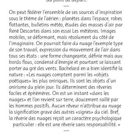
du point de départ.
On peut fédé­rer l’en­semble de ses sources d’ins­pi­ra­tion
sous le thème de l’aé­rien : planètes dans l’es­pace, robes
flot­tantes, bulle­tins météo, études des masses d’air par
René Descartes dans son essai Les météores. Images
mobiles, se défor­mant, mais réso­lu­ment du côté de
l’ima­gi­naire. On pour­rait faire du nuage l’exemple type
de son travail, expres­sion du mouve­ment de l’air dans
tous ses états : une forme chan­geante, défi­nie mais aux
bords flous, condensé d’éner­gie et pour­tant se lais­sant
porter au gré des vents. Bache­lard en a bien iden­ti­fié la
nature : «Les nuages comptent parmi les «objets
poétiques» les plus oniriques. Ils sont les objets d’un
onirisme du plein jour. Ils déter­minent des rêve­ries
faciles et éphé­mères. On est un instant «dans les
nuages» et l’on revient sur terre, douce­ment raillé par
les hommes posi­tifs. Aucun rêveur n’at­tri­bue au nuage
la signi­fi­ca­tion grave des autres «signes» du ciel. Bref,
la rêve­rie des nuages reçoit un carac­tère psycho­lo­gique
parti­cu­lier : elle est une rêve­rie sans respon­sa­bi­lité. »