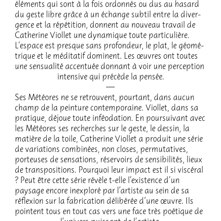
éléments qui sont à la fois ordon­nés ou dus au hasard
du geste libre grâce à un échange subtil entre la diver­
gence et la répé­ti­tion, donnent au nouveau travail de
Cathe­rine Viol­let une dyna­mique toute parti­cu­lière.
L’es­pace est presque sans profon­deur, le plat, le géomé­
trique et le médi­ta­tif dominent. Les œuvres ont toutes
une sensua­lité accen­tuée donnant à voir une percep­tion
inten­sive qui précède la pensée.
Ses Météores ne se retrouvent, pour­tant, dans aucun
champ de la pein­ture contem­po­raine. Viol­let, dans sa
pratique, déjoue toute inféo­da­tion. En pour­sui­vant avec
les Météores ses recherches sur le geste, le dessin, la
matière de la toile, Cathe­rine Viol­let a produit une série
de varia­tions combi­nées, non closes, permu­ta­tives,
porteuses de sensa­tions, réser­voirs de sensi­bi­li­tés, lieux
de trans­po­si­tions. Pourquoi leur impact est il si viscé­ral
? Peut être cette série révèle t-elle l’exis­tence d’un
paysage encore inex­ploré par l’ar­tiste au sein de sa
réflexion sur la fabri­ca­tion déli­bé­rée d’une œuvre. Ils
pointent tous en tout cas vers une face très poétique de