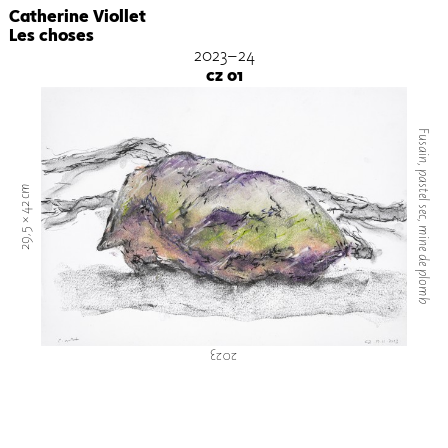
Catherine Viollet
Les choses
2023-24
cz 01
Fusain, pastel sec, mine de plomb
29,5 × 42 cm
2023